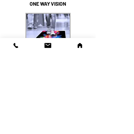
ONE WAY VISION
ADESIVO CALPESTABILE
drsdigiservice
via Vicinale Pietro Micca 22
80125 Napoli, Campania
Tel:
081.8531404
CONTATTI