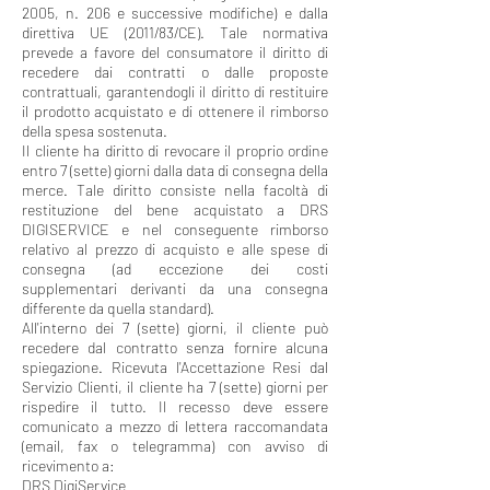
2005, n. 206 e successive modifiche) e dalla
direttiva UE (2011/83/CE). Tale normativa
prevede a favore del consumatore il diritto di
recedere dai contratti o dalle proposte
contrattuali, garantendogli il diritto di restituire
il prodotto acquistato e di ottenere il rimborso
della spesa sostenuta.
Il cliente ha diritto di revocare il proprio ordine
entro 7 (sette) giorni dalla data di consegna della
merce. Tale diritto consiste nella facoltà di
restituzione del bene acquistato a DRS
DIGISERVICE e nel conseguente rimborso
relativo al prezzo di acquisto e alle spese di
consegna (ad eccezione dei costi
supplementari derivanti da una consegna
differente da quella standard).
All'interno dei 7 (sette) giorni, il cliente può
recedere dal contratto senza fornire alcuna
spiegazione. Ricevuta l'Accettazione Resi dal
Servizio Clienti, il cliente ha 7 (sette) giorni per
rispedire il tutto. Il recesso deve essere
comunicato a mezzo di lettera raccomandata
(email, fax o telegramma) con avviso di
ricevimento a:
DRS DigiService