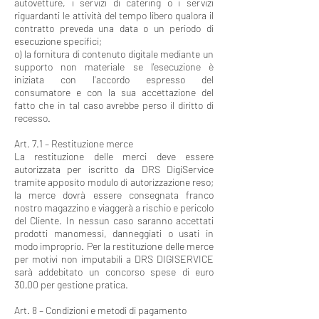
autovetture, i servizi di catering o i servizi
riguardanti le attività del tempo libero qualora il
contratto preveda una data o un periodo di
esecuzione specifici;
o) la fornitura di contenuto digitale mediante un
supporto non materiale se l'esecuzione è
iniziata con l'accordo espresso del
consumatore e con la sua accettazione del
fatto che in tal caso avrebbe perso il diritto di
recesso.
Art. 7.1 – Restituzione merce
La restituzione delle merci deve essere
autorizzata per iscritto da DRS DigiService
tramite apposito modulo di autorizzazione reso;
la merce dovrà essere consegnata franco
nostro magazzino e viaggerà a rischio e pericolo
del Cliente. In nessun caso saranno accettati
prodotti manomessi, danneggiati o usati in
modo improprio. Per la restituzione delle merce
per motivi non imputabili a DRS DIGISERVICE
sarà addebitato un concorso spese di euro
30,00 per gestione pratica.
Art. 8 – Condizioni e metodi di pagamento