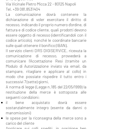
Via Vicinale Pietro Micca 22 - 80125 Napoli
Tel. +39 081.8531404
La comunicazione dovrà contenere la
dichiarazione di voler esercitare il diritto di
recesso, indicando il proprio numero d'ordine, di
fattura e di codice cliente, quali prodotti devono
essere oggetto di recesso (identificandoli con il
codice articolo), nonché le coordinate bancarie
sulle quali ottenere il bonifico (IBAN).
Il servizio clienti DRS DIGISERVICE, ricevuta la
comunicazione di recesso, provvederà a
comunicare l'Accettazione Resi (tramite un
Modulo di Autorizzazione inviato via email, da
stampare, ritagliare e applicare al collo) in
modo che possiate rispedire il tutto entro i
successivi 7 (sette) giorni.
A norma di legge (Legge n.185 del 22/05/1999) la
restituzione della merce è sottoposta alle
seguenti condizioni:
il bene acquistato dovrà essere
sostanzialmente integro (esente da danni o
manomissioni)
le spese per la riconsegna della merce sono a
carico del cliente
Applicare sui colli spediti, in posizione ben