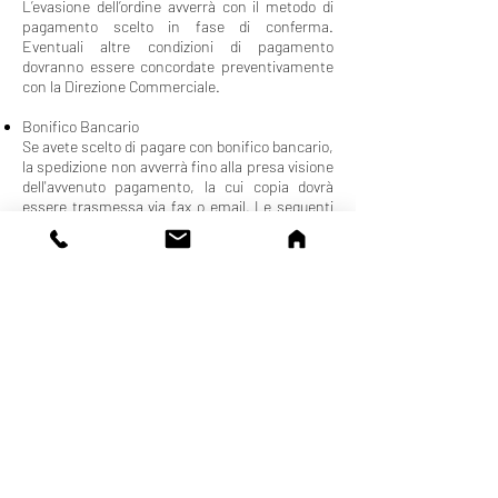
L’evasione dell’ordine avverrà con il metodo di
pagamento scelto in fase di conferma.
Eventuali altre condizioni di pagamento
dovranno essere concordate preventivamente
con la Direzione Commerciale.​
Bonifico Bancario
Se avete scelto di pagare con bonifico bancario,
la spedizione non avverrà fino alla presa visione
dell'avvenuto pagamento, la cui copia dovrà
essere trasmessa via fax o email. Le seguenti
coordinate bancarie vi verranno inviate anche
via email a conclusione dell’ordine online
insieme alle istruzioni per l’invio della ricevuta
del bonifico.
Art. 9 – Insoluti e ritardi nei pagamenti
In caso di ritardato pagamento il Cliente dovrà
corrispondere a DRS DIGISERVICE, senza
necessità di intimazione o messa in mora, gli
interessi di mora di cui al D. Lgs. 231/2002 sugli
importi scaduti (tasso BCE maggiorato di 7
punti percentuali), oltre al pagamento delle
ulteriori spese di incasso. Al verificarsi del
secondo insoluto il pagamento del Cliente potrà