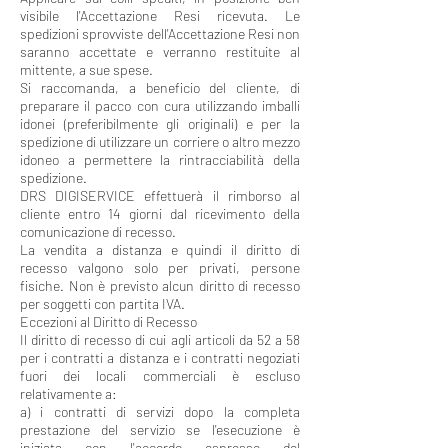
visibile l'Accettazione Resi ricevuta. Le
spedizioni sprovviste dell'Accettazione Resi non
saranno accettate e verranno restituite al
mittente, a sue spese.
Si raccomanda, a beneficio del cliente, di
preparare il pacco con cura utilizzando imballi
idonei (preferibilmente gli originali) e per la
spedizione di utilizzare un corriere o altro mezzo
idoneo a permettere la rintracciabilità della
spedizione.
DRS DIGISERVICE effettuerà il rimborso al
cliente entro 14 giorni dal ricevimento della
comunicazione di recesso.
La vendita a distanza e quindi il diritto di
recesso valgono solo per privati, persone
fisiche. Non è previsto alcun diritto di recesso
per soggetti con partita IVA.
Eccezioni al Diritto di Recesso
Il diritto di recesso di cui agli articoli da 52 a 58
per i contratti a distanza e i contratti negoziati
fuori dei locali commerciali è escluso
relativamente a:
a) i contratti di servizi dopo la completa
prestazione del servizio se l'esecuzione è
iniziata con l'accordo espresso del