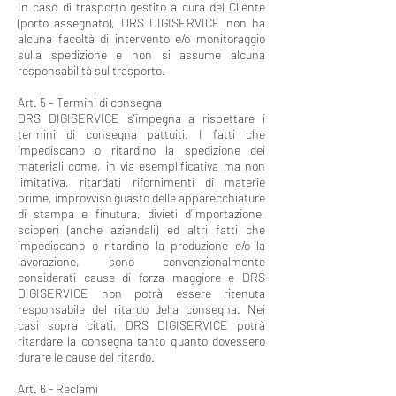
In caso di trasporto gestito a cura del Cliente
(porto assegnato), DRS DIGISERVICE non ha
alcuna facoltà di intervento e/o monitoraggio
sulla spedizione e non si assume alcuna
responsabilità sul trasporto.
Art. 5 – Termini di consegna
DRS DIGISERVICE s’impegna a rispettare i
termini di consegna pattuiti. I fatti che
impediscano o ritardino la spedizione dei
materiali come, in via esemplificativa ma non
limitativa, ritardati rifornimenti di materie
prime, improvviso guasto delle apparecchiature
di stampa e finutura, divieti d’importazione,
scioperi (anche aziendali) ed altri fatti che
impediscano o ritardino la produzione e/o la
lavorazione, sono convenzionalmente
considerati cause di forza maggiore e DRS
DIGISERVICE non potrà essere ritenuta
responsabile del ritardo della consegna. Nei
casi sopra citati, DRS DIGISERVICE potrà
ritardare la consegna tanto quanto dovessero
durare le cause del ritardo.
Art. 6 - Reclami