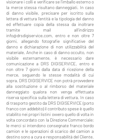
visionare i colli e verificare se l’imballo esterno o
la merce stessa risultano danneggiati. In caso
di danno visibile, precisare per iscritto sulla
lettera di vettura l’entità e la tipologia del danno
ed effettuare copia della stessa da inoltrare
tramite mail all'indirizzo
info@drsdigiservice.com, entro e non oltre 7
giorni, allegando fotografie significative del
danno e dichiarazione di non utilizzabilità del
materiale. Anche in caso di danno occulto, non
visibile esternamente, è necessario dare
comunicazione a DRS DIGISERVICE, entro e
non oltre 7 giorni dalla data di ricezione della
merce, seguendo le stesse modalità di cui
sopra. DRS DIGISERVICE non potrà provvedere
alla sostituzione o al rimborso del materiale
danneggiato qualora non venga effettuata
riserva specifica sulla lettera di vettura. In caso
di trasporto gestito da DRS DIGISERVICE (porto
franco con addebito) il contributo spese è quello
stabilito nei propri listini ovvero quello di volta in
volta concordato con la Direzione Commerciale;
le merci si intendono consegnate franco bordo
camion e le operazioni di scarico del camion a
destino sono a cura e responsabilità del Cliente.