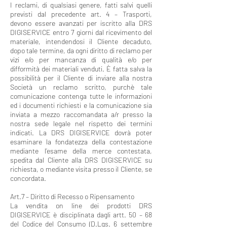
I reclami, di qualsiasi genere, fatti salvi quelli
previsti dal precedente art. 4 – Trasporti,
devono essere avanzati per iscritto alla DRS
DIGISERVICE entro 7 giorni dal ricevimento del
materiale, intendendosi il Cliente decaduto,
dopo tale termine, da ogni diritto di reclamo per
vizi e/o per mancanza di qualità e/o per
difformità dei materiali venduti. È fatta salva la
possibilità per il Cliente di inviare alla nostra
Società un reclamo scritto, purchè tale
comunicazione contenga tutte le informazioni
ed i documenti richiesti e la comunicazione sia
inviata a mezzo raccomandata a/r presso la
nostra sede legale nel rispetto dei termini
indicati. La DRS DIGISERVICE dovrà poter
esaminare la fondatezza della contestazione
mediante l’esame della merce contestata,
spedita dal Cliente alla DRS DIGISERVICE su
richiesta, o mediante visita presso il Cliente, se
concordata.
Art.7 – Diritto di Recesso o Ripensamento
La vendita on line dei prodotti DRS
DIGISERVICE è disciplinata dagli artt. 50 – 68
del Codice del Consumo (D.Lgs. 6 settembre