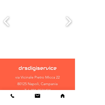
drsdigiservice
via Vicinale Pietro Micca 22
80125 Napoli, Campania
Tel:
081.8531404
CONTATTI