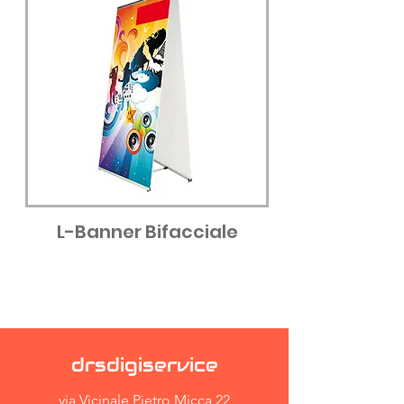
L-Banner Bifacciale
drsdigiservice
via Vicinale Pietro Micca 22