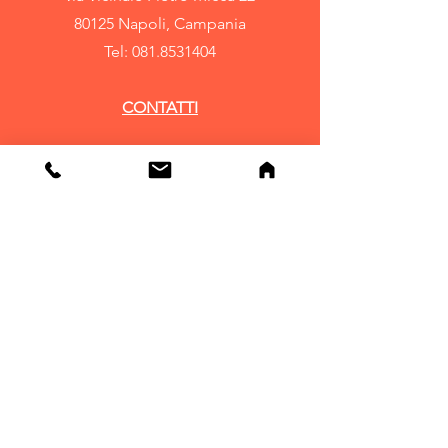
80125 Napoli, Campania
Tel:
081.8531404
CONTATTI
seguici su:
Info
Note Legali
Condizioni generali
di vendita
Privacy e Cookie
FAQ