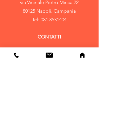
via Vicinale Pietro Micca 22
80125 Napoli, Campania
Tel:
081.8531404
CONTATTI
seguici su:
Info
Note Legali
Condizioni generali
di vendita
Privacy e Cookie
FAQ