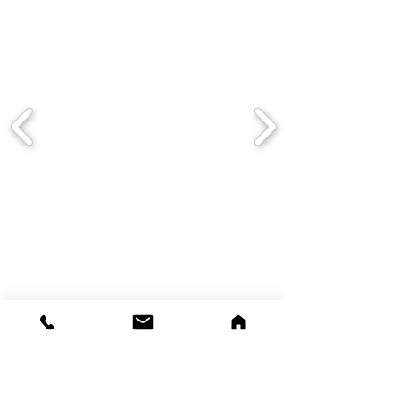
drsdigiservice
via Vicinale Pietro Micca 22